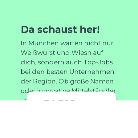
Da schaust her!
In München warten nicht nur
Weißwurst und Wiesn auf
dich, sondern auch Top-Jobs
bei den besten Unternehmen
der Region. Ob große Namen
oder innovative Mittelständler
– wir bringen dich mit deinem
34,585
Traumjob direkt vor deiner
Secured emails are sent
Haustür zusammen.
Bewerber
last week
Karriereportal